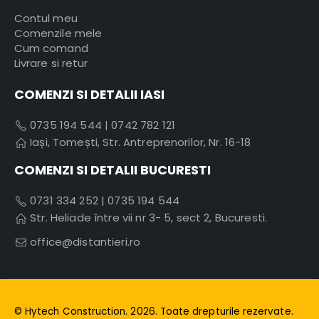
Contul meu
Comenzile mele
Cum comand
Livrare si retur
COMENZI SI DETALII IASI
0735 194 544
|
0742 782 121
Iași, Tomești, Str. Antreprenorilor, Nr. 16-18
COMENZI SI DETALII BUCURESTI
0731 334 252
|
0735 194 544
Str. Heliade între vii nr 3- 5, sect 2, Bucuresti.
office@distantieri.ro
© Hytech Construction. 2026. Toate drepturile rezervate.