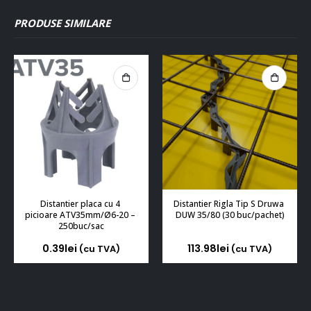
PRODUSE SIMILARE
Distantier placa cu 4 
Distantier Rigla Tip S Druwa 
picioare ATV35mm/Ø6-20 – 
DUW 35/80 (30 buc/pachet)
250buc/sac
0.39
lei
113.98
lei
(cu TVA)
(cu TVA)