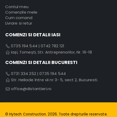
Contul meu
Comenzile mele
Cum comand
Livrare si retur
COMENZI SI DETALII IASI
0735 194 544
|
0742 782 121
Iași, Tomești, Str. Antreprenorilor, Nr. 16-18
COMENZI SI DETALII BUCURESTI
0731 334 252
|
0735 194 544
Str. Heliade între vii nr 3- 5, sect 2, Bucuresti.
office@distantieri.ro
© Hytech Construction. 2026. Toate drepturile rezervate.