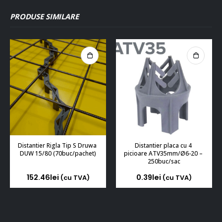
PRODUSE SIMILARE
Distantier Rigla Tip S Druwa 
Distantier placa cu 4 
DUW 15/80 (70buc/pachet)
picioare ATV35mm/Ø6-20 – 
250buc/sac
152.46
lei
0.39
lei
(cu TVA)
(cu TVA)