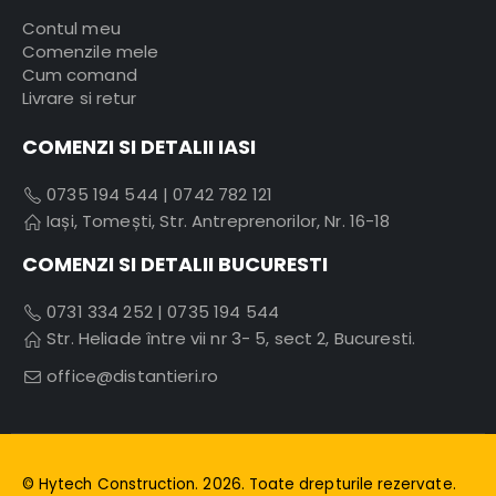
Contul meu
Comenzile mele
Cum comand
Livrare si retur
COMENZI SI DETALII IASI
0735 194 544
|
0742 782 121
Iași, Tomești, Str. Antreprenorilor, Nr. 16-18
COMENZI SI DETALII BUCURESTI
0731 334 252
|
0735 194 544
Str. Heliade între vii nr 3- 5, sect 2, Bucuresti.
office@distantieri.ro
© Hytech Construction. 2026. Toate drepturile rezervate.