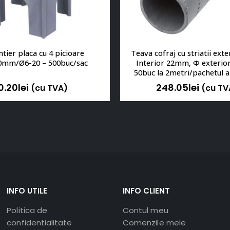
ntier placa cu 4 picioare 
Teava cofraj cu striatii exte
mm/Ø6-20 – 500buc/sac
Interior 22mm, Φ exteri
50buc la 2metri/pachetul 
liniari
0.20
lei
248.05
lei
(cu TVA)
(cu TV
INFO UTILE
INFO CLIENT
Politica de
Contul meu
confidentialitate
Comenzile mele