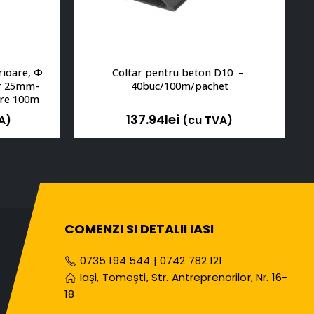
rioare, Φ 
Coltar pentru beton D10  – 
or 25mm-
40buc/100m/pachet
are 100m 
137.94
lei
A)
(cu TVA)
COMENZI SI DETALII IASI
0735 194 544
|
0742 782 121
Iași, Tomești, Str. Antreprenorilor, Nr. 16-
18