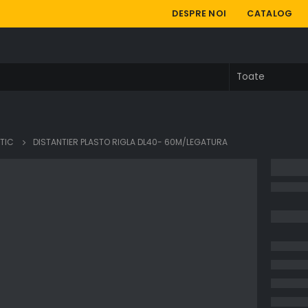
DESPRE NOI
CATALOG
STIC
DISTANTIER PLASTO RIGLA DL40- 60M/LEGATURA