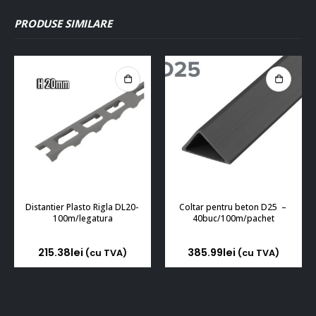
PRODUSE SIMILARE
Distantier Plasto Rigla DL20- 
Coltar pentru beton D25  – 
100m/legatura
40buc/100m/pachet
215.38
lei
385.99
lei
(cu TVA)
(cu TVA)