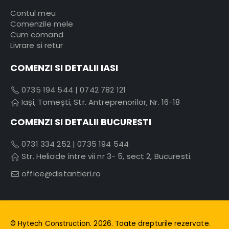
Contul meu
Comenzile mele
Cum comand
Livrare si retur
COMENZI SI DETALII IASI
0735 194 544
|
0742 782 121
Iași, Tomești, Str. Antreprenorilor, Nr. 16-18
COMENZI SI DETALII BUCURESTI
0731 334 252
|
0735 194 544
Str. Heliade între vii nr 3- 5, sect 2, Bucuresti.
office@distantieri.ro
© Hytech Construction. 2026. Toate drepturile rezervate.