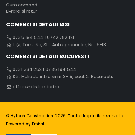
Cum comand
Livrare si retur
COMENZI SI DETALII IASI
0735 194 544
|
0742 782 121
Iași, Tomești, Str. Antreprenorilor, Nr. 16-18
COMENZI SI DETALII BUCURESTI
0731 334 252
|
0735 194 544
Str. Heliade între vii nr 3- 5, sect 2, Bucuresti.
office@distantieri.ro
© Hytech Construction. 2026. Toate drepturile rezervate.
Powered by
Emiral
.