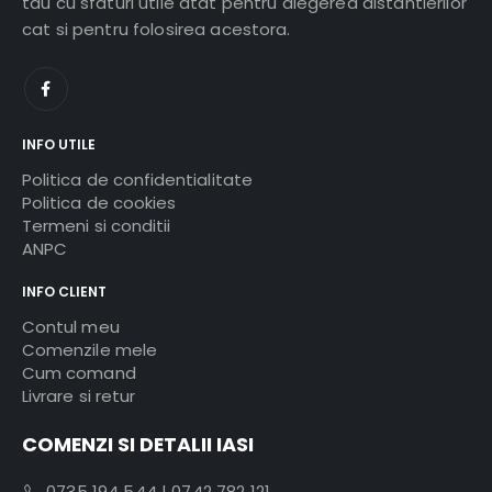
tau cu sfaturi utile atat pentru alegerea distantierilor
cat si pentru folosirea acestora.
INFO UTILE
Politica de confidentialitate
Politica de cookies
Termeni si conditii
ANPC
INFO CLIENT
Contul meu
Comenzile mele
Cum comand
Livrare si retur
COMENZI SI DETALII IASI
0735 194 544
|
0742 782 121