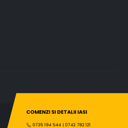
COMENZI SI DETALII IASI
0735 194 544
|
0742 782 121