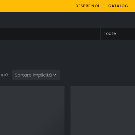
DESPRE NOI
CATALOG
upă: