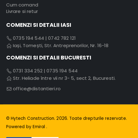
Cum comand
Livrare si retur
COMENZI SI DETALII IASI
0735 194 544
|
0742 782 121
Iași, Tomești, Str. Antreprenorilor, Nr. 16-18
COMENZI SI DETALII BUCURESTI
0731 334 252
|
0735 194 544
Str. Heliade între vii nr 3- 5, sect 2, Bucuresti.
office@distantieri.ro
© Hytech Construction. 2026. Toate drepturile rezervate.
Powered by
Emiral
.