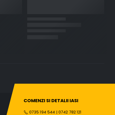
COMENZI SI DETALII IASI
0735 194 544
|
0742 782 121