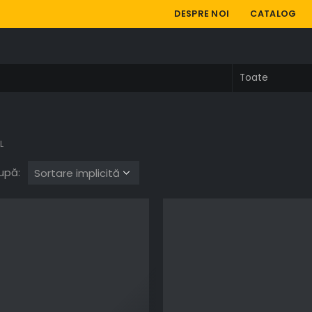
DESPRE NOI
CATALOG
L
upă: