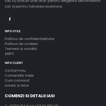
tau cu sfaturi utile atat pentru alegerea distantierilor
cat si pentru folosirea acestora.
INFO UTILE
Politica de confidentialitate
Politica de cookies
Termeni si conditii
ANPC
INFO CLIENT
Contul meu
Comenzile mele
Cum comand
Livrare si retur
COMENZI SI DETALII IASI
0735 194 544
|
0742 782 121