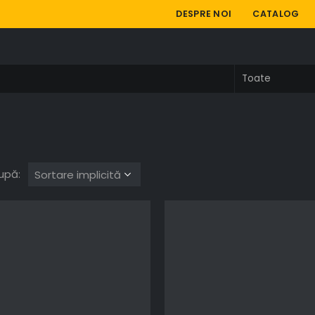
DESPRE NOI
CATALOG
upă: