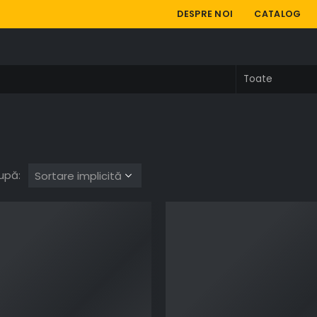
DESPRE NOI
CATALOG
upă: