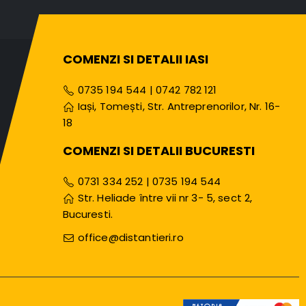
COMENZI SI DETALII IASI
0735 194 544
|
0742 782 121
Iași, Tomești, Str. Antreprenorilor, Nr. 16-
18
COMENZI SI DETALII BUCURESTI
0731 334 252
|
0735 194 544
Str. Heliade între vii nr 3- 5, sect 2,
Bucuresti.
office@distantieri.ro