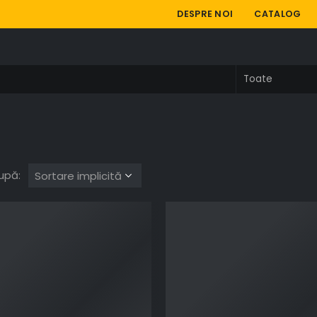
DESPRE NOI
CATALOG
upă: