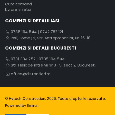
Cum comand
Livrare si retur
COMENZI SI DETALII IASI
0735 194 544
|
0742 782 121
Iași, Tomești, Str. Antreprenorilor, Nr. 16-18
COMENZI SI DETALII BUCURESTI
0731 334 252
|
0735 194 544
Str. Heliade între vii nr 3- 5, sect 2, Bucuresti.
office@distantieri.ro
© Hytech Construction. 2026. Toate drepturile rezervate.
Powered by
Emiral
.