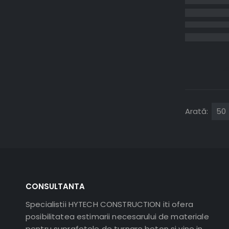
Arată:
CONSULTANTA
Specialistii HYTECH CONSTRUCTION iti ofera
posibilitatea estimarii necesarului de materiale
pentru suprafetele de turnare beton si vine in