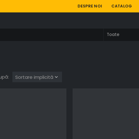
DESPRE NOI
CATALOG
upă: