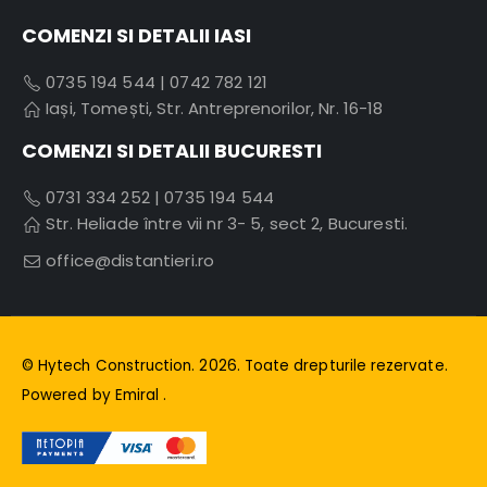
COMENZI SI DETALII IASI
0735 194 544
|
0742 782 121
Iași, Tomești, Str. Antreprenorilor, Nr. 16-18
COMENZI SI DETALII BUCURESTI
0731 334 252
|
0735 194 544
Str. Heliade între vii nr 3- 5, sect 2, Bucuresti.
office@distantieri.ro
© Hytech Construction. 2026. Toate drepturile rezervate.
Powered by
Emiral
.