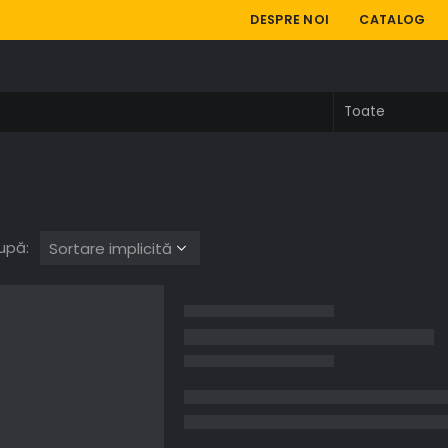
DESPRE NOI
CATALOG
upă: