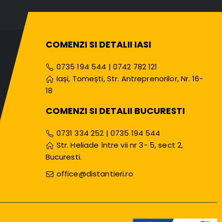
COMENZI SI DETALII IASI
0735 194 544
|
0742 782 121
Iași, Tomești, Str. Antreprenorilor, Nr. 16-
18
COMENZI SI DETALII BUCURESTI
0731 334 252
|
0735 194 544
Str. Heliade între vii nr 3- 5, sect 2,
Bucuresti.
office@distantieri.ro