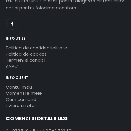
tau cu sfaturi utile atat pentru alegerea distantierilor
cat si pentru folosirea acestora.
INFO UTILE
Politica de confidentialitate
Politica de cookies
Termeni si conditii
ANPC
INFO CLIENT
Contul meu
Comenzile mele
Cum comand
Livrare si retur
COMENZI SI DETALII IASI
0735 194 544
|
0742 782 121