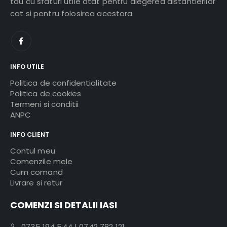
tau cu sfaturi utile atat pentru alegerea distantierilor
cat si pentru folosirea acestora.
INFO UTILE
Politica de confidentialitate
Politica de cookies
Termeni si conditii
ANPC
INFO CLIENT
Contul meu
Comenzile mele
Cum comand
Livrare si retur
COMENZI SI DETALII IASI
0735 194 544
|
0742 782 121