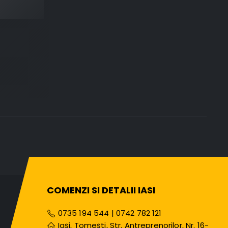
COMENZI SI DETALII IASI
0735 194 544
|
0742 782 121
Iași, Tomești, Str. Antreprenorilor, Nr. 16-