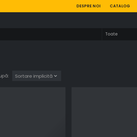
DESPRE NOI
CATALOG
upă: