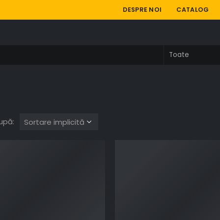
DESPRE NOI
CATALOG
upă: