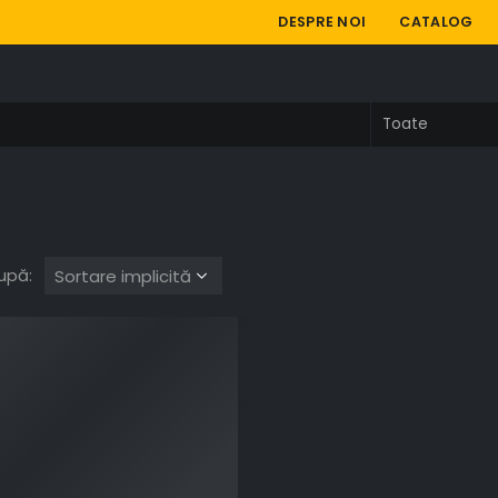
DESPRE NOI
CATALOG
upă: