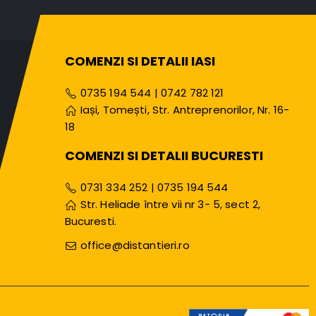
COMENZI SI DETALII IASI
0735 194 544
|
0742 782 121
Iași, Tomești, Str. Antreprenorilor, Nr. 16-
18
COMENZI SI DETALII BUCURESTI
0731 334 252
|
0735 194 544
Str. Heliade între vii nr 3- 5, sect 2,
Bucuresti.
office@distantieri.ro