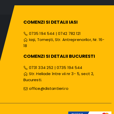
COMENZI SI DETALII IASI
0735 194 544
|
0742 782 121
Iași, Tomești, Str. Antreprenorilor, Nr. 16-
18
COMENZI SI DETALII BUCURESTI
0731 334 252
|
0735 194 544
Str. Heliade între vii nr 3- 5, sect 2,
Bucuresti.
office@distantieri.ro