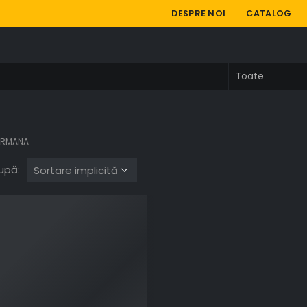
DESPRE NOI
CATALOG
GERMANA
upă: