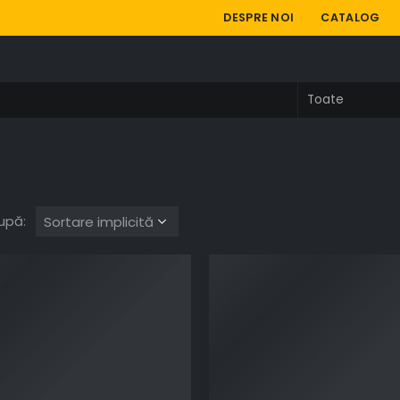
DESPRE NOI
CATALOG
upă: