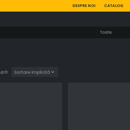
DESPRE NOI
CATALOG
upă: