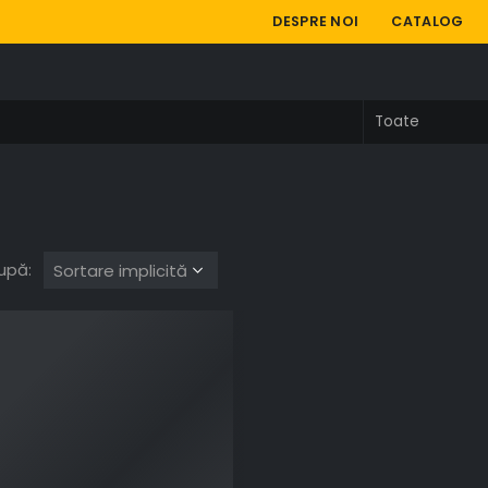
DESPRE NOI
CATALOG
upă: