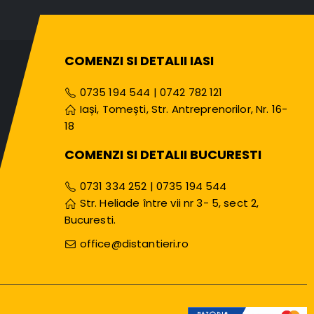
COMENZI SI DETALII IASI
0735 194 544
|
0742 782 121
Iași, Tomești, Str. Antreprenorilor, Nr. 16-
18
COMENZI SI DETALII BUCURESTI
0731 334 252
|
0735 194 544
Str. Heliade între vii nr 3- 5, sect 2,
Bucuresti.
office@distantieri.ro