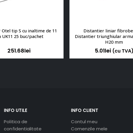
 Otel tip S cu inaltime de 11 
Distantier liniar fibrobe
 UK11 25 buc/pachet
Distantier triunghiular arma
H20 mm
251.68
lei
5.01
lei
(cu TVA
INFO UTILE
INFO CLIENT
Politica de
Contul meu
confidentialitate
Comenzile mele