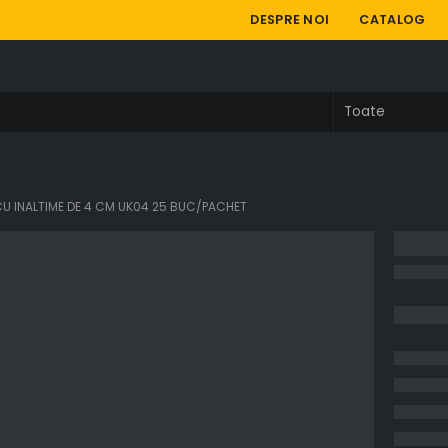
DESPRE NOI
CATALOG
 CU INALTIME DE 4 CM UK04 25 BUC/PACHET