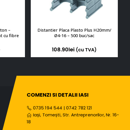
ton – 
Distantier Placa Plasto Plus H20mm/
t cu fibre 
Ø4-16 – 500 buc/sac
108.90
lei
)
(cu TVA)
COMENZI SI DETALII IASI
0735 194 544
|
0742 782 121
Iași, Tomești, Str. Antreprenorilor, Nr. 16-
18