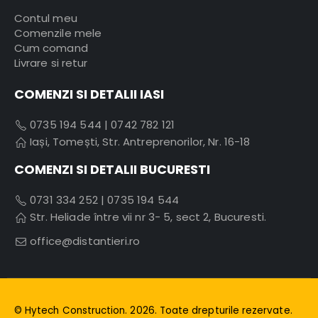
Contul meu
Comenzile mele
Cum comand
Livrare si retur
COMENZI SI DETALII IASI
0735 194 544
|
0742 782 121
Iași, Tomești, Str. Antreprenorilor, Nr. 16-18
COMENZI SI DETALII BUCURESTI
0731 334 252
|
0735 194 544
Str. Heliade între vii nr 3- 5, sect 2, Bucuresti.
office@distantieri.ro
© Hytech Construction. 2026. Toate drepturile rezervate.