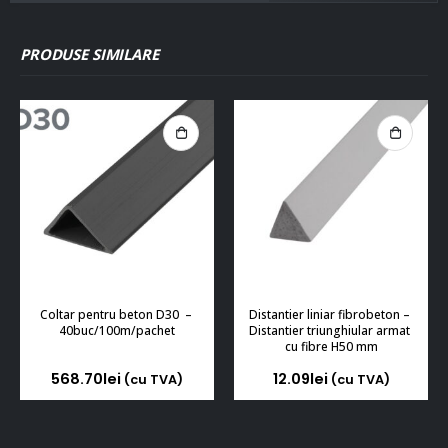
PRODUSE SIMILARE
Coltar pentru beton D30  – 
Distantier liniar fibrobeton – 
40buc/100m/pachet
Distantier triunghiular armat 
cu fibre H50 mm
568.70
lei
12.09
lei
(cu TVA)
(cu TVA)